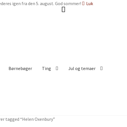
deres igen fra den 5. august. God sommer!
Luk
Børnebøger
Ting
Jul og temaer
rer tagged “Helen Oxenbury”