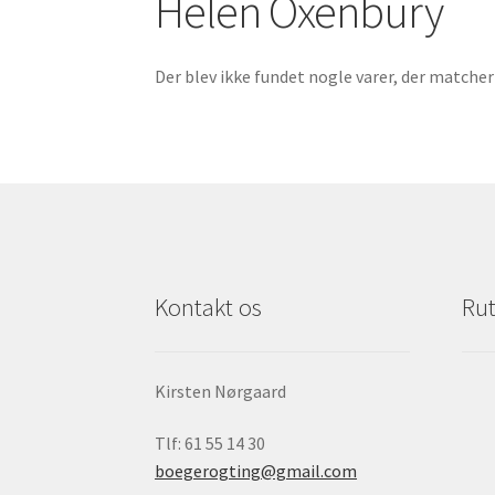
Helen Oxenbury
Der blev ikke fundet nogle varer, der matcher 
Kontakt os
Rut
Kirsten Nørgaard
Tlf: 61 55 14 30
boegerogting@gmail.com