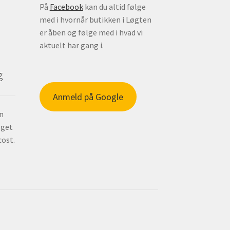
På
Facebook
kan du altid følge
med i hvornår butikken i Løgten
er åben og følge med i hvad vi
aktuelt har gang i.
g
Anmeld på Google
in
 get
cost.