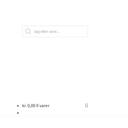
Products
search
kr.
0,00
0 varer