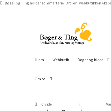
Bøger og Ting holder sommerferie. Ordrer i webbutikken ekspe
Spring
Spring
til
til
navigation
indhold
Hjem
Webbutik
Bøger og blade
Om os
Forside
Va