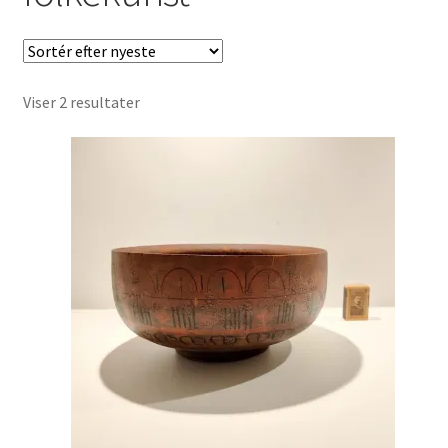
Børnebøger
Ting
Sorteret
Viser 2 resultater
Jul og temaer
efter
seneste
Om os