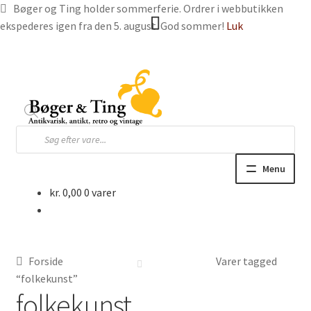
Bøger og Ting holder sommerferie. Ordrer i webbutikken
ekspederes igen fra den 5. august. God sommer!
Luk
Spring
Spring
til
til
navigation
indhold
Products
search
Menu
kr.
0,00
0 varer
Hjem
Webbutik
Forside
Varer tagged
Bøger og blade
“folkekunst”
folkekunst