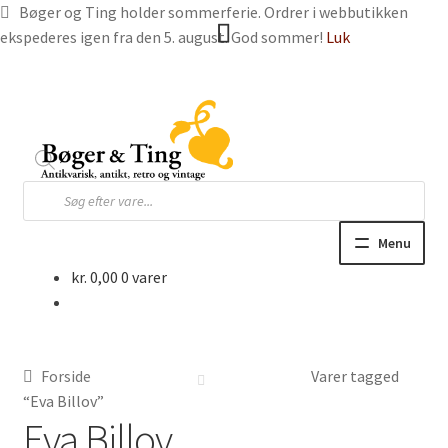
Bøger og Ting holder sommerferie. Ordrer i webbutikken
ekspederes igen fra den 5. august. God sommer!
Luk
Spring
Spring
til
til
navigation
indhold
Products
search
Menu
kr.
0,00
0 varer
Hjem
Webbutik
Forside
Varer tagged
Bøger og blade
“Eva Billov”
Eva Billov