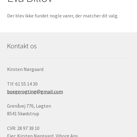
Børnebøger
Der blev ikke fundet nogle varer, der matcher dit valg.
Ting
Jul og temaer
Kontakt os
Om os
Kirsten Nørgaard
Tlf: 61 55 14 30
boegerogting@gmail.com
Grenåvej 776, Løgten
8541 Skødstrup
CVR: 28 97 38 10
Ejer: Kirsten Nørgaard, Viborg Aps