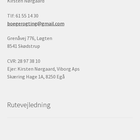
Kirsten Nørgaard
Tlf: 61 55 14 30
boegerogting@gmail.com
Grenåvej 776, Løgten
8541 Skødstrup
CVR: 28 97 38 10
Ejer: Kirsten Nørgaard, Viborg Aps
Skæring Hage 1A, 8250 Egå
Rutevejledning