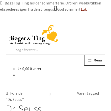
Bøger og Ting holder sommerferie. Ordrer i webbutikken
ekspederes igen fra den 5. august. God sommer!
Luk
Spring
Spring
til
til
navigation
indhold
Products
search
Menu
kr.
0,00
0 varer
Hjem
Webbutik
Forside
Varer tagged
Bøger og blade
“Dr. Seuss”
Dr. Seuss