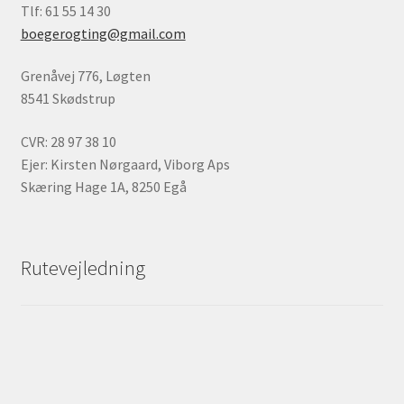
Tlf: 61 55 14 30
boegerogting@gmail.com
Grenåvej 776, Løgten
8541 Skødstrup
CVR: 28 97 38 10
Ejer: Kirsten Nørgaard, Viborg Aps
Skæring Hage 1A, 8250 Egå
Rutevejledning