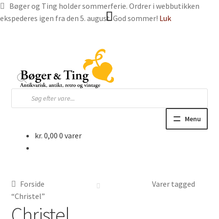
Bøger og Ting holder sommerferie. Ordrer i webbutikken
ekspederes igen fra den 5. august. God sommer!
Luk
Spring
Spring
til
til
navigation
indhold
Products
search
Menu
kr.
0,00
0 varer
Hjem
Webbutik
Forside
Varer tagged
Bøger og blade
“Christel”
Christel