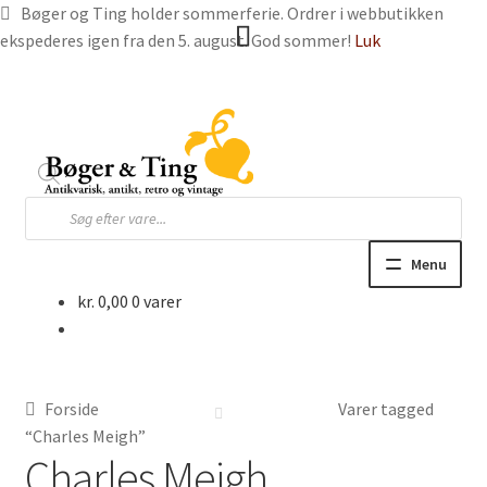
Bøger og Ting holder sommerferie. Ordrer i webbutikken
ekspederes igen fra den 5. august. God sommer!
Luk
Spring
Spring
til
til
navigation
indhold
Products
search
Menu
kr.
0,00
0 varer
Hjem
Webbutik
Forside
Varer tagged
Bøger og blade
“Charles Meigh”
Charles Meigh