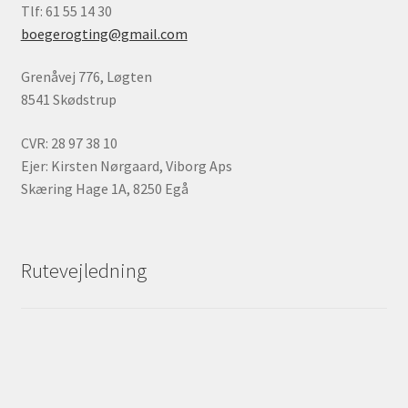
Tlf: 61 55 14 30
boegerogting@gmail.com
Grenåvej 776, Løgten
8541 Skødstrup
CVR: 28 97 38 10
Ejer: Kirsten Nørgaard, Viborg Aps
Skæring Hage 1A, 8250 Egå
Rutevejledning