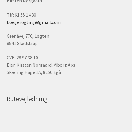
Kirsten Nørgaard
Tlf: 61 55 14 30
boegerogting@gmail.com
Grenåvej 776, Løgten
8541 Skødstrup
CVR: 28 97 38 10
Ejer: Kirsten Nørgaard, Viborg Aps
Skæring Hage 1A, 8250 Egå
Rutevejledning