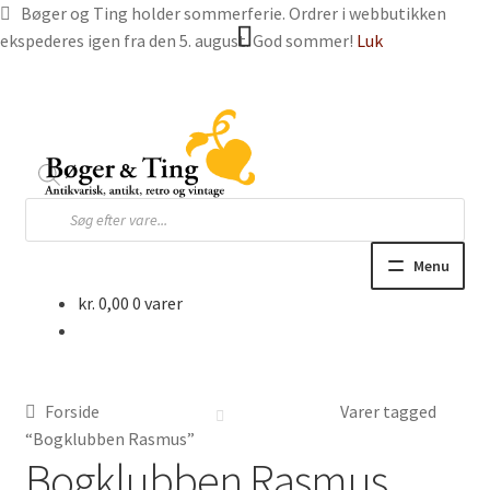
Bøger og Ting holder sommerferie. Ordrer i webbutikken
ekspederes igen fra den 5. august. God sommer!
Luk
Spring
Spring
til
til
navigation
indhold
Products
search
Menu
kr.
0,00
0 varer
Hjem
Webbutik
Forside
Varer tagged
Bøger og blade
“Bogklubben Rasmus”
Bogklubben Rasmus