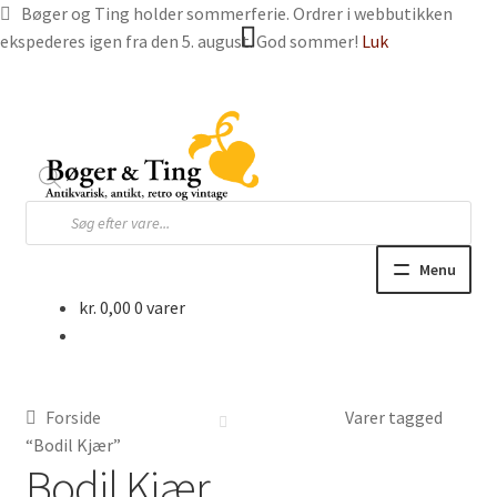
Bøger og Ting holder sommerferie. Ordrer i webbutikken
ekspederes igen fra den 5. august. God sommer!
Luk
Spring
Spring
til
til
navigation
indhold
Products
search
Menu
kr.
0,00
0 varer
Hjem
Webbutik
Forside
Varer tagged
Bøger og blade
“Bodil Kjær”
Bodil Kjær