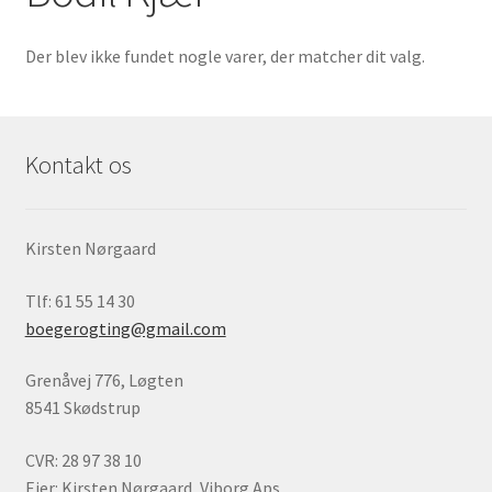
Børnebøger
Der blev ikke fundet nogle varer, der matcher dit valg.
Ting
Jul og temaer
Kontakt os
Om os
Kirsten Nørgaard
Tlf: 61 55 14 30
boegerogting@gmail.com
Grenåvej 776, Løgten
8541 Skødstrup
CVR: 28 97 38 10
Ejer: Kirsten Nørgaard, Viborg Aps