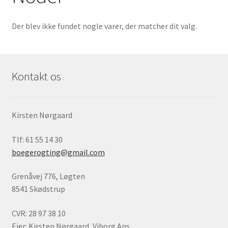
Børnebøger
Der blev ikke fundet nogle varer, der matcher dit valg.
Ting
Jul og temaer
Kontakt os
Om os
Kirsten Nørgaard
Tlf: 61 55 14 30
boegerogting@gmail.com
Grenåvej 776, Løgten
8541 Skødstrup
CVR: 28 97 38 10
Ejer: Kirsten Nørgaard, Viborg Aps