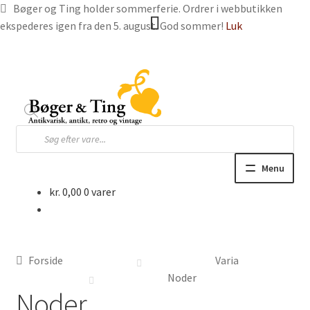
Bøger og Ting holder sommerferie. Ordrer i webbutikken
ekspederes igen fra den 5. august. God sommer!
Luk
Spring
Spring
til
til
navigation
indhold
Products
search
Menu
kr.
0,00
0 varer
Hjem
Webbutik
Forside
Varia
Bøger og blade
Noder
Noder