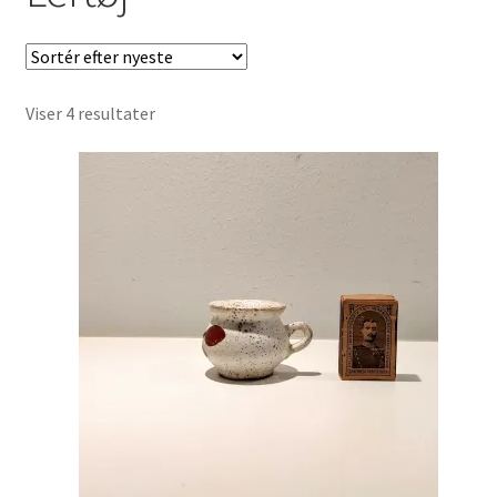
Børnebøger
Ting
Sorteret
Viser 4 resultater
Jul og temaer
efter
seneste
Om os