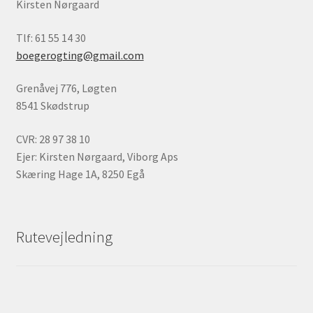
Kirsten Nørgaard
Tlf: 61 55 14 30
boegerogting@gmail.com
Grenåvej 776, Løgten
8541 Skødstrup
CVR: 28 97 38 10
Ejer: Kirsten Nørgaard, Viborg Aps
Skæring Hage 1A, 8250 Egå
Rutevejledning