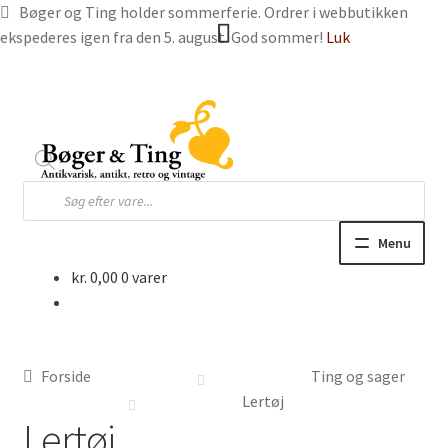
Bøger og Ting holder sommerferie. Ordrer i webbutikken
ekspederes igen fra den 5. august. God sommer!
Luk
Spring
Spring
til
til
navigation
indhold
Products
search
Menu
kr.
0,00
0 varer
Hjem
Webbutik
Forside
Ting og sager
Bøger og blade
Lertøj
Lertøj